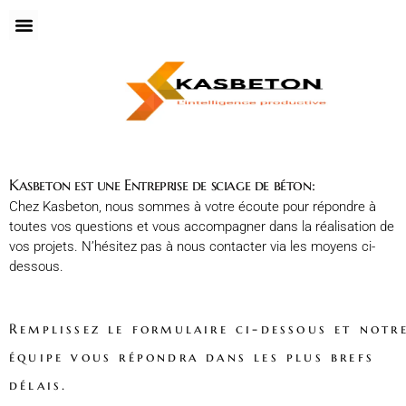
Sciage mural
Sciage au sol
Carottage-a-sec
ponçage-beton
renfort-structure
Demande de Devis
Avis Clients
Kasbeton est une Entreprise de sciage de béton:
Chez Kasbeton, nous sommes à votre écoute pour répondre à
toutes vos questions et vous accompagner dans la réalisation de
vos projets. N’hésitez pas à nous contacter via les moyens ci-
dessous.
Remplissez le formulaire ci-dessous et notr
équipe vous répondra dans les plus brefs
délais.